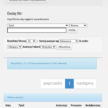
Rozpocznij nowe wyszukiwanie
Dodaj filtr:
Uzyj filtrów aby zagęścić wyszukiwanie.
Rezultaty/Strona
|
Sortuj pozycje wg
In order
Autorzy/rekord
Rezultaty 1-1 z 1 (Czas wyszukiwania: 0.001 sekund).
poprzedni
1
następny
Odsłon pozycji:
Data
Tytuł
Autor(rzy)
Promotor
Redaktor(rzy)