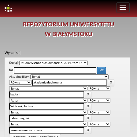
Skip
REPOZYTORIUM UNIWERSYTETU
navigation
W BIAŁYMSTOKU
Wyszukaj
Szukaj:
for
Aktualne filtry: