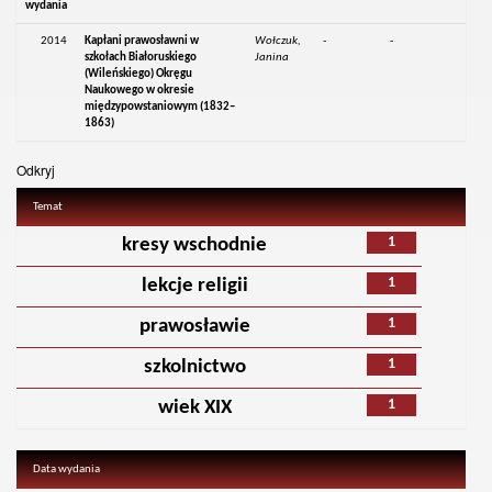
wydania
2014
Kapłani prawosławni w
Wołczuk,
-
-
szkołach Białoruskiego
Janina
(Wileńskiego) Okręgu
Naukowego w okresie
międzypowstaniowym (1832–
1863)
Odkryj
Temat
1
kresy wschodnie
1
lekcje religii
1
prawosławie
1
szkolnictwo
1
wiek XIX
Data wydania