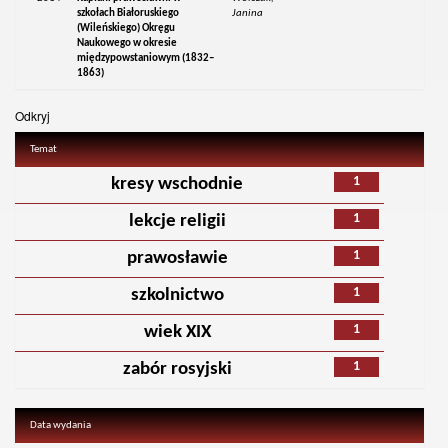
szkołach Białoruskiego
Janina
(Wileńskiego) Okręgu
Naukowego w okresie
międzypowstaniowym (1832–
1863)
Odkryj
Temat
1
kresy wschodnie
1
lekcje religii
1
prawosławie
1
szkolnictwo
1
wiek XIX
1
zabór rosyjski
Data wydania