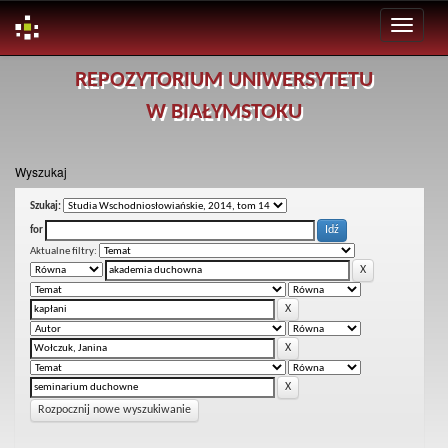
Skip
REPOZYTORIUM UNIWERSYTETU
navigation
W BIAŁYMSTOKU
Wyszukaj
Szukaj:
for
Aktualne filtry:
Rozpocznij nowe wyszukiwanie