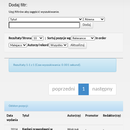
Dodaj filtr:
Uzyj filtrów aby zagęścić wyszukiwanie.
Rezultaty/Strona
|
Sortuj pozycje wg
In order
Autorzy/rekord
Rezultaty 1-1 z 1 (Czas wyszukiwania: 0.001 sekund).
poprzedni
1
następny
Odsłon pozycji:
Data
Tytuł
Autor(rzy)
Promotor
Redaktor(rzy)
wydania
2014
Kapłani prawosławni w
Wołczuk,
-
-