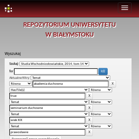
Skip
REPOZYTORIUM UNIWERSYTETU
navigation
W BIAŁYMSTOKU
Wyszukaj
Szukaj:
for
Aktualne filtry: