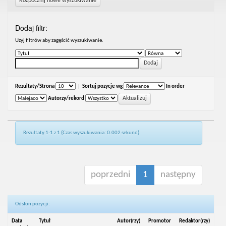
Rozpocznij nowe wyszukiwanie
Dodaj filtr:
Uzyj filtrów aby zagęścić wyszukiwanie.
Rezultaty/Strona
|
Sortuj pozycje wg
In order
Autorzy/rekord
Rezultaty 1-1 z 1 (Czas wyszukiwania: 0.002 sekund).
poprzedni
1
następny
Odsłon pozycji:
Data
Tytuł
Autor(rzy)
Promotor
Redaktor(rzy)