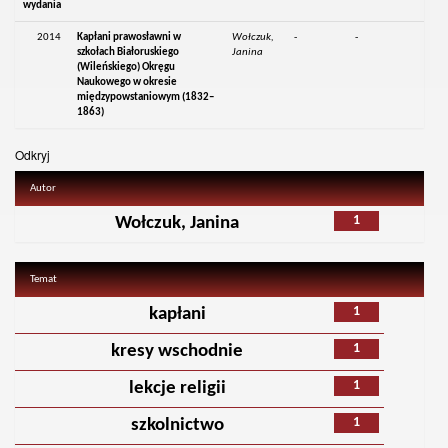
wydania
2014
Kapłani prawosławni w
Wołczuk,
-
-
szkołach Białoruskiego
Janina
(Wileńskiego) Okręgu
Naukowego w okresie
międzypowstaniowym (1832–
1863)
Odkryj
Autor
1
Wołczuk, Janina
Temat
1
kapłani
1
kresy wschodnie
1
lekcje religii
1
szkolnictwo