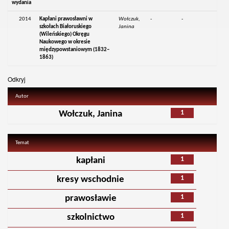
wydania
2014
Kapłani prawosławni w
Wołczuk,
-
-
szkołach Białoruskiego
Janina
(Wileńskiego) Okręgu
Naukowego w okresie
międzypowstaniowym (1832–
1863)
Odkryj
Autor
1
Wołczuk, Janina
Temat
1
kapłani
1
kresy wschodnie
1
prawosławie
1
szkolnictwo