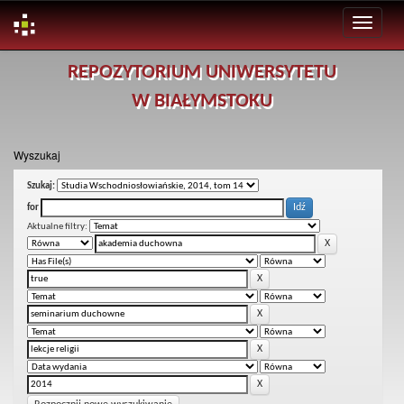
Skip
REPOZYTORIUM UNIWERSYTETU
navigation
W BIAŁYMSTOKU
Wyszukaj
Szukaj:
for
Aktualne filtry: