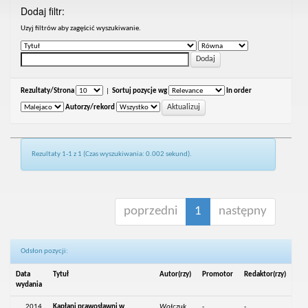
Dodaj filtr:
Uzyj filtrów aby zagęścić wyszukiwanie.
Rezultaty/Strona
|
Sortuj pozycje wg
In order
Autorzy/rekord
Rezultaty 1-1 z 1 (Czas wyszukiwania: 0.002 sekund).
poprzedni
1
następny
Odsłon pozycji:
Data
Tytuł
Autor(rzy)
Promotor
Redaktor(rzy)
wydania
2014
Kapłani prawosławni w
Wołczuk,
-
-