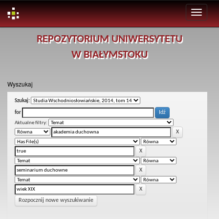
Skip
REPOZYTORIUM UNIWERSYTETU
navigation
W BIAŁYMSTOKU
Wyszukaj
Szukaj:
for
Aktualne filtry:
Rozpocznij nowe wyszukiwanie