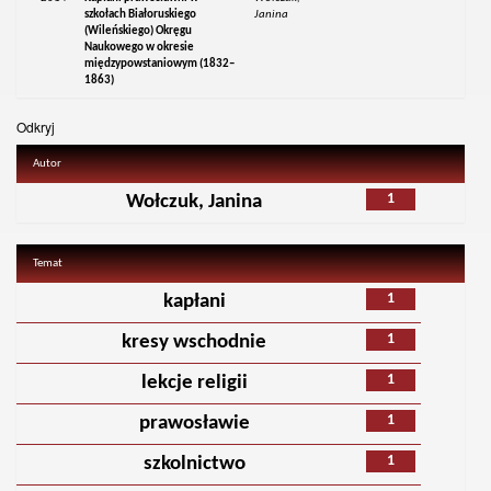
szkołach Białoruskiego
Janina
(Wileńskiego) Okręgu
Naukowego w okresie
międzypowstaniowym (1832–
1863)
Odkryj
Autor
1
Wołczuk, Janina
Temat
1
kapłani
1
kresy wschodnie
1
lekcje religii
1
prawosławie
1
szkolnictwo