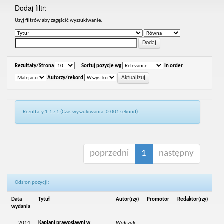
Dodaj filtr:
Uzyj filtrów aby zagęścić wyszukiwanie.
Rezultaty/Strona
|
Sortuj pozycje wg
In order
Autorzy/rekord
Rezultaty 1-1 z 1 (Czas wyszukiwania: 0.001 sekund).
poprzedni
1
następny
Odsłon pozycji:
Data
Tytuł
Autor(rzy)
Promotor
Redaktor(rzy)
wydania
2014
Kapłani prawosławni w
Wołczuk,
-
-