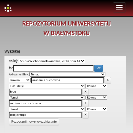
Skip
REPOZYTORIUM UNIWERSYTETU
navigation
W BIAŁYMSTOKU
Wyszukaj
Szukaj:
for
Aktualne filtry:
Rozpocznij nowe wyszukiwanie