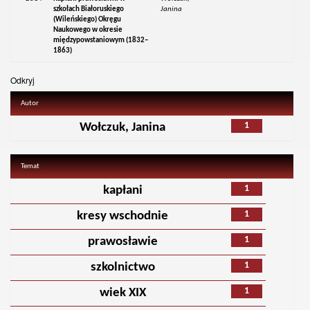
szkołach Białoruskiego
Janina
(Wileńskiego) Okręgu
Naukowego w okresie
międzypowstaniowym (1832–
1863)
Odkryj
Autor
1
Wołczuk, Janina
Temat
1
kapłani
1
kresy wschodnie
1
prawosławie
1
szkolnictwo
1
wiek XIX