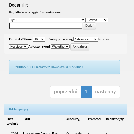
Dodaj filtr:
Uzyj filtrów aby zagęścić wyszukiwanie.
Rezultaty/Strona
|
Sortuj pozycje wg
In order
Autorzy/rekord
Rezultaty 1-1 z 1 (Czas wyszukiwania: 0.001 sekund).
poprzedni
1
następny
Odsłon pozycji:
Data
Tytuł
Autor(rzy)
Promotor
Redaktor(rzy)
wydania
2014
U początków Świętej Rusi.
Brzozowska,
-
-