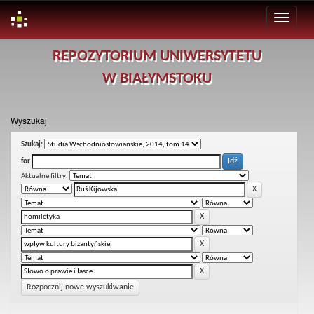
Skip
REPOZYTORIUM UNIWERSYTETU
navigation
W BIAŁYMSTOKU
Wyszukaj
Szukaj:
for
Aktualne filtry:
Rozpocznij nowe wyszukiwanie