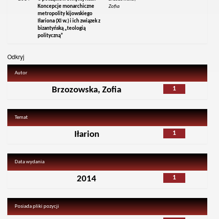
Koncepcje monarchiczne
Zofia
metropolity kijowskiego
Iłariona (XI w.) i ich związek z
bizantyńską „teologią
polityczną”
Odkryj
Autor
1
Brzozowska, Zofia
Temat
1
Iłarion
Data wydania
1
2014
Posiada pliki pozycji