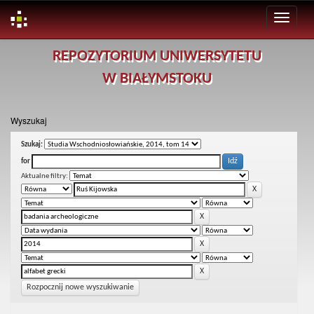
Skip
REPOZYTORIUM UNIWERSYTETU
navigation
W BIAŁYMSTOKU
Wyszukaj
Szukaj:
for
Aktualne filtry:
Rozpocznij nowe wyszukiwanie