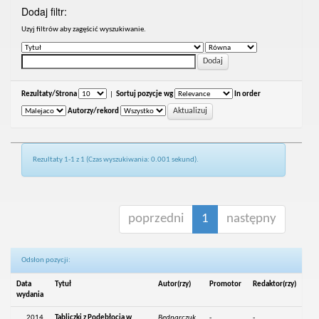
Dodaj filtr:
Uzyj filtrów aby zagęścić wyszukiwanie.
Rezultaty/Strona
|
Sortuj pozycje wg
In order
Autorzy/rekord
Rezultaty 1-1 z 1 (Czas wyszukiwania: 0.001 sekund).
poprzedni
1
następny
Odsłon pozycji:
Data
Tytuł
Autor(rzy)
Promotor
Redaktor(rzy)
wydania
2014
Tabliczki z Podebłocia w
Bednarczuk,
-
-