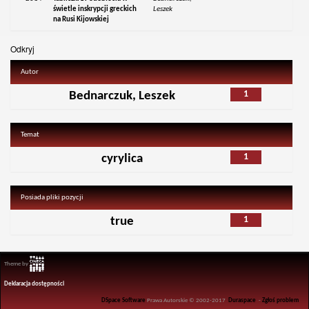
świetle inskrypcji greckich
Leszek
na Rusi Kijowskiej
Odkryj
Autor
1
Bednarczuk, Leszek
Temat
1
cyrylica
Posiada pliki pozycji
1
true
Theme by
Deklaracja dostępności
DSpace Software
Prawa Autorskie © 2002-2017
Duraspace
-
Zgłoś problem