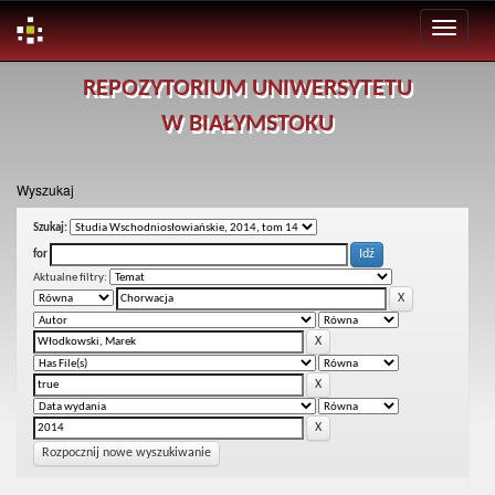
Skip
REPOZYTORIUM UNIWERSYTETU
navigation
W BIAŁYMSTOKU
Wyszukaj
Szukaj:
for
Aktualne filtry:
Rozpocznij nowe wyszukiwanie