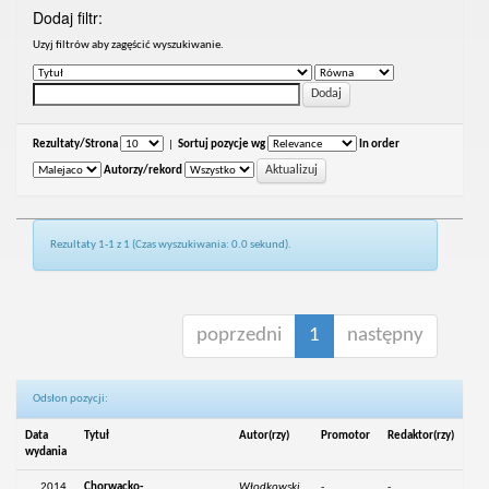
Dodaj filtr:
Uzyj filtrów aby zagęścić wyszukiwanie.
Rezultaty/Strona
|
Sortuj pozycje wg
In order
Autorzy/rekord
Rezultaty 1-1 z 1 (Czas wyszukiwania: 0.0 sekund).
poprzedni
1
następny
Odsłon pozycji:
Data
Tytuł
Autor(rzy)
Promotor
Redaktor(rzy)
wydania
2014
Chorwacko-
Włodkowski,
-
-