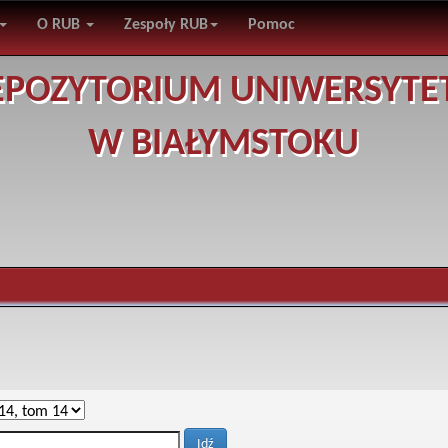
O RUB
Zespoły RUB
Pomoc
EPOZYTORIUM UNIWERSYTE
W BIAŁYMSTOKU