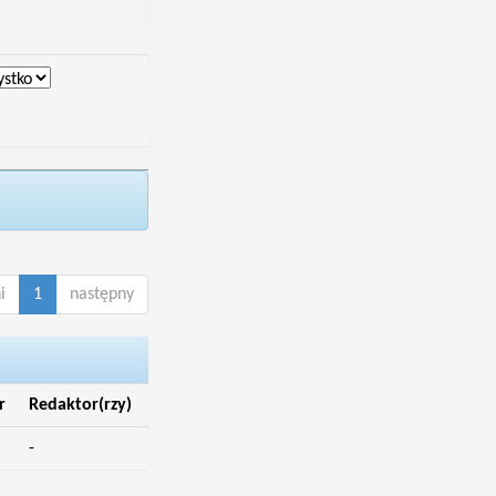
i
1
następny
r
Redaktor(rzy)
-