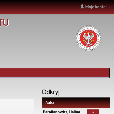
Moje konto:
TU
Odkryj
Autor
1
Parafianowicz, Halina