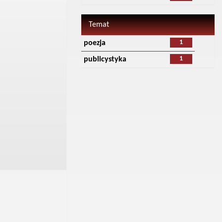
Temat
1
poezja
1
publicystyka