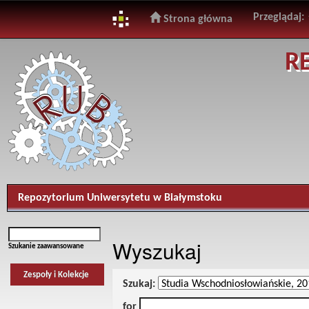
Przeglądaj:
Strona główna
Skip
R
navigation
Repozytorium Uniwersytetu w Białymstoku
Wyszukaj
Szukanie zaawansowane
Zespoły i Kolekcje
Szukaj:
for