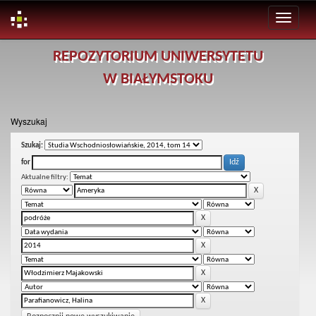
Skip
REPOZYTORIUM UNIWERSYTETU
navigation
W BIAŁYMSTOKU
Wyszukaj
Szukaj:
for
Aktualne filtry: