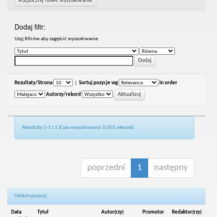
Rozpocznij nowe wyszukiwanie
Dodaj filtr:
Uzyj filtrów aby zagęścić wyszukiwanie.
Rezultaty/Strona
|
Sortuj pozycje wg
In order
Autorzy/rekord
Rezultaty 1-1 z 1 (Czas wyszukiwania: 0.001 sekund).
poprzedni
1
następny
Odsłon pozycji:
Data
Tytuł
Autor(rzy)
Promotor
Redaktor(rzy)