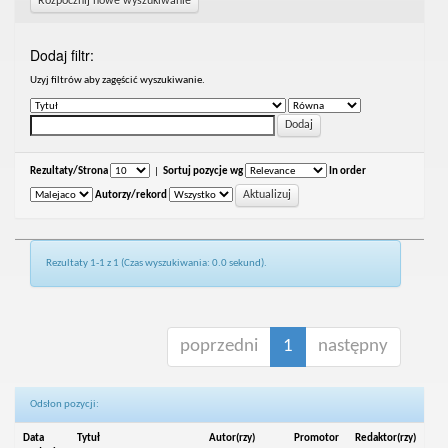
Rozpocznij nowe wyszukiwanie
Dodaj filtr:
Uzyj filtrów aby zagęścić wyszukiwanie.
Rezultaty/Strona
|
Sortuj pozycje wg
In order
Autorzy/rekord
Rezultaty 1-1 z 1 (Czas wyszukiwania: 0.0 sekund).
poprzedni
1
następny
Odsłon pozycji:
Data
Tytuł
Autor(rzy)
Promotor
Redaktor(rzy)