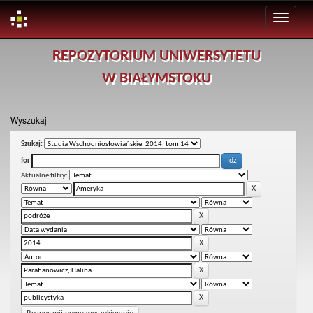
Skip
REPOZYTORIUM UNIWERSYTETU
navigation
W BIAŁYMSTOKU
Wyszukaj
Szukaj:
for
Aktualne filtry: