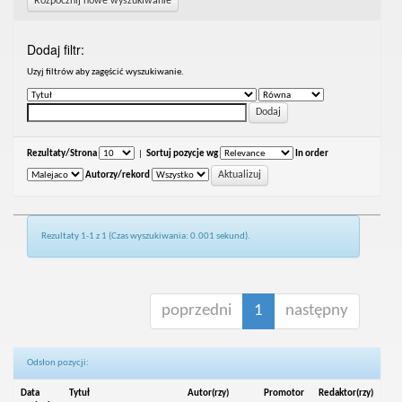
Rozpocznij nowe wyszukiwanie
Dodaj filtr:
Uzyj filtrów aby zagęścić wyszukiwanie.
Rezultaty/Strona
|
Sortuj pozycje wg
In order
Autorzy/rekord
Rezultaty 1-1 z 1 (Czas wyszukiwania: 0.001 sekund).
poprzedni
1
następny
Odsłon pozycji:
Data
Tytuł
Autor(rzy)
Promotor
Redaktor(rzy)