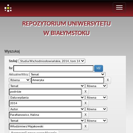
Skip
REPOZYTORIUM UNIWERSYTETU
navigation
W BIAŁYMSTOKU
Wyszukaj
Szukaj:
for
Aktualne filtry: