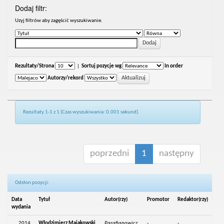
Dodaj filtr:
Uzyj filtrów aby zagęścić wyszukiwanie.
Rezultaty/Strona
|
Sortuj pozycje wg
In order
Autorzy/rekord
Rezultaty 1-1 z 1 (Czas wyszukiwania: 0.001 sekund).
poprzedni
1
następny
Odsłon pozycji:
Data
Tytuł
Autor(rzy)
Promotor
Redaktor(rzy)
wydania
2014
Włodzimierz Majakowski
Parafianowicz,
-
-