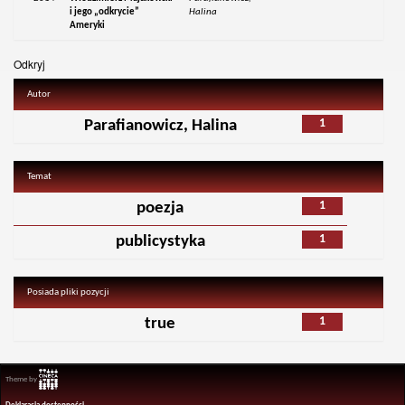
i jego „odkrycie”
Halina
Ameryki
Odkryj
Autor
1
Parafianowicz, Halina
Temat
1
poezja
1
publicystyka
Posiada pliki pozycji
1
true
Theme by