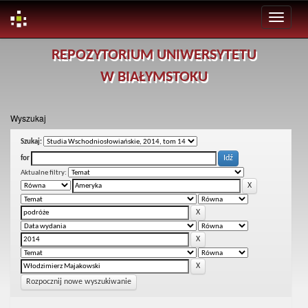
Skip
REPOZYTORIUM UNIWERSYTETU
navigation
W BIAŁYMSTOKU
Wyszukaj
Szukaj:
for
Aktualne filtry:
Rozpocznij nowe wyszukiwanie