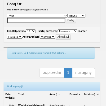
Dodaj filtr:
Uzyj filtrów aby zagęścić wyszukiwanie.
Rezultaty/Strona
|
Sortuj pozycje wg
In order
Autorzy/rekord
Rezultaty 1-1 z 1 (Czas wyszukiwania: 0.001 sekund).
poprzedni
1
następny
Odsłon pozycji:
Data
Tytuł
Autor(rzy)
Promotor
Redaktor(rzy)
wydania
2014
Włodzimierz Majakowski
Parafianowicz,
-
-