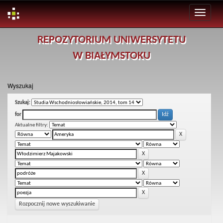
Skip
REPOZYTORIUM UNIWERSYTETU
navigation
W BIAŁYMSTOKU
Wyszukaj
Szukaj:
for
Aktualne filtry:
Rozpocznij nowe wyszukiwanie