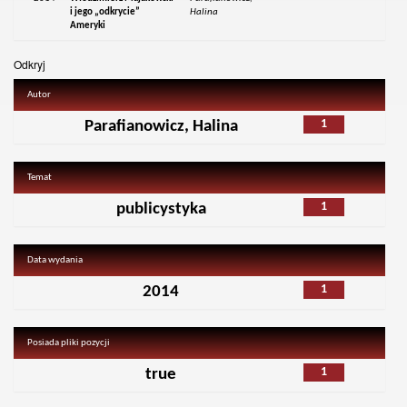
i jego „odkrycie”
Halina
Ameryki
Odkryj
Autor
1
Parafianowicz, Halina
Temat
1
publicystyka
Data wydania
1
2014
Posiada pliki pozycji
1
true