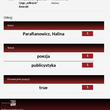
i jego „odkrycie”
Halina
Ameryki
Odkryj
Autor
1
Parafianowicz, Halina
Temat
1
poezja
1
publicystyka
Posiada pliki pozycji
1
true
Theme by