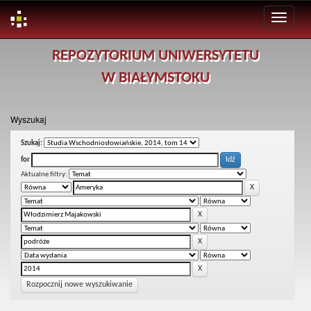
Skip
REPOZYTORIUM UNIWERSYTETU
navigation
W BIAŁYMSTOKU
Wyszukaj
Szukaj:
for
Aktualne filtry:
Rozpocznij nowe wyszukiwanie