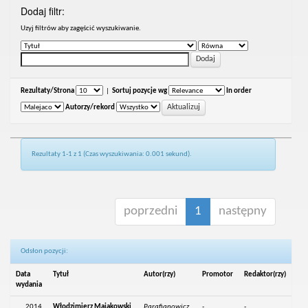
Dodaj filtr:
Uzyj filtrów aby zagęścić wyszukiwanie.
Rezultaty/Strona
|
Sortuj pozycje wg
In order
Autorzy/rekord
Rezultaty 1-1 z 1 (Czas wyszukiwania: 0.001 sekund).
poprzedni
1
następny
Odsłon pozycji:
Data
Tytuł
Autor(rzy)
Promotor
Redaktor(rzy)
wydania
2014
Włodzimierz Majakowski
Parafianowicz,
-
-