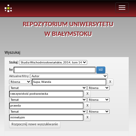
Skip
REPOZYTORIUM UNIWERSYTETU
navigation
W BIAŁYMSTOKU
Wyszukaj
Szukaj:
for
Aktualne filtry:
Rozpocznij nowe wyszukiwanie