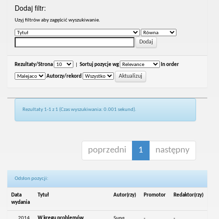
Dodaj filtr:
Uzyj filtrów aby zagęścić wyszukiwanie.
Rezultaty/Strona
|
Sortuj pozycje wg
In order
Autorzy/rekord
Rezultaty 1-1 z 1 (Czas wyszukiwania: 0.001 sekund).
poprzedni
1
następny
Odsłon pozycji:
Data
Tytuł
Autor(rzy)
Promotor
Redaktor(rzy)
wydania
2014
W kręgu problemów
Supa,
-
-