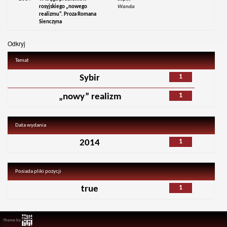
rosyjskiego „nowego
Wanda
realizmu”. Proza Romana
Sienczyna
Odkryj
Temat
1
Sybir
1
„nowy” realizm
Data wydania
1
2014
Posiada pliki pozycji
1
true
Theme by