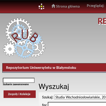
Przeglądaj:
Strona główna
Skip
R
navigation
Repozytorium Uniwersytetu w Białymstoku
Wyszukaj
Szukanie zaawansowane
Zespoły i Kolekcje
Szukaj:
for