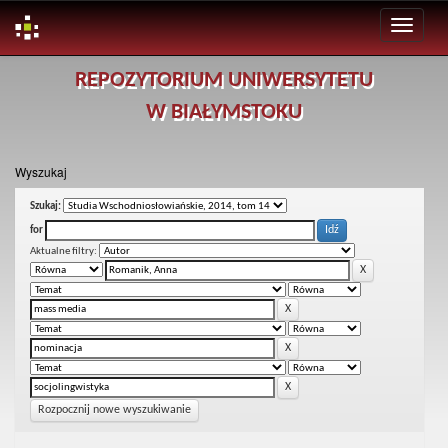
Skip
REPOZYTORIUM UNIWERSYTETU
navigation
W BIAŁYMSTOKU
Wyszukaj
Szukaj:
for
Aktualne filtry:
Rozpocznij nowe wyszukiwanie