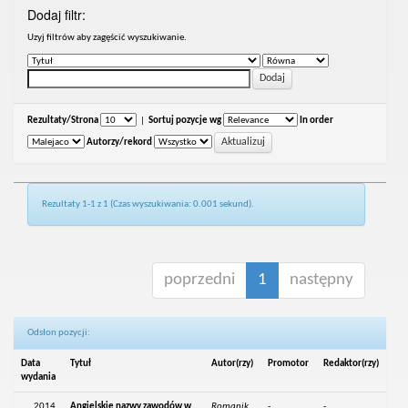
Dodaj filtr:
Uzyj filtrów aby zagęścić wyszukiwanie.
Rezultaty/Strona
|
Sortuj pozycje wg
In order
Autorzy/rekord
Rezultaty 1-1 z 1 (Czas wyszukiwania: 0.001 sekund).
poprzedni
1
następny
Odsłon pozycji:
Data
Tytuł
Autor(rzy)
Promotor
Redaktor(rzy)
wydania
2014
Angielskie nazwy zawodów w
Romanik,
-
-