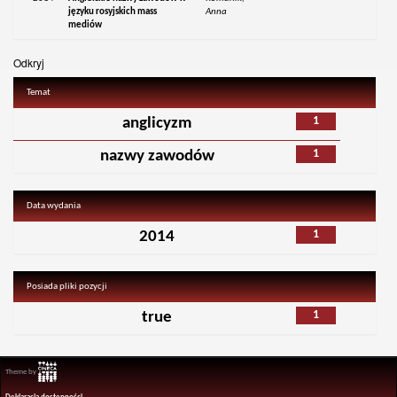
języku rosyjskich mass
Anna
mediów
Odkryj
Temat
1
anglicyzm
1
nazwy zawodów
Data wydania
1
2014
Posiada pliki pozycji
1
true
Theme by