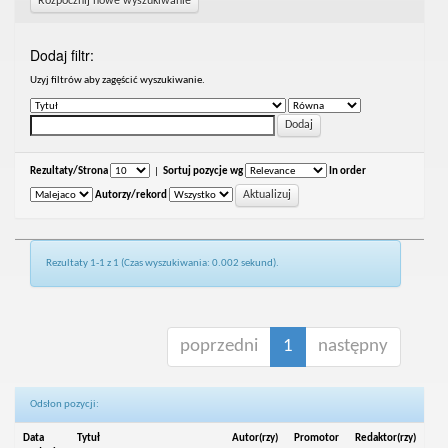
Rozpocznij nowe wyszukiwanie
Dodaj filtr:
Uzyj filtrów aby zagęścić wyszukiwanie.
Rezultaty/Strona
|
Sortuj pozycje wg
In order
Autorzy/rekord
Rezultaty 1-1 z 1 (Czas wyszukiwania: 0.002 sekund).
poprzedni
1
następny
Odsłon pozycji:
Data
Tytuł
Autor(rzy)
Promotor
Redaktor(rzy)