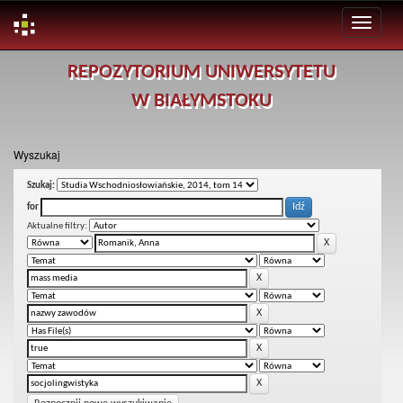
Skip
REPOZYTORIUM UNIWERSYTETU
navigation
W BIAŁYMSTOKU
Wyszukaj
Szukaj:
for
Aktualne filtry: