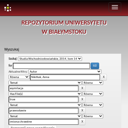
Skip
REPOZYTORIUM UNIWERSYTETU
navigation
W BIAŁYMSTOKU
Wyszukaj
Szukaj:
for
Aktualne filtry: