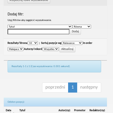
Rozpocznij nowe wyszukiwanie
Dodaj filtr:
Uzyj filtrów aby zagęścić wyszukiwanie.
Rezultaty/Strona
|
Sortuj pozycje wg
In order
Autorzy/rekord
Rezultaty 1-1 z 1 (Czas wyszukiwania: 0.001 sekund).
poprzedni
1
następny
Odsłon pozycji:
Data
Tytuł
Autor(rzy)
Promotor
Redaktor(rzy)