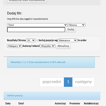
Rozpocznij nowe wyszukiwanie
Dodaj filtr:
Uzyj filtrów aby zagęścić wyszukiwanie.
Rezultaty/Strona
|
Sortuj pozycje wg
In order
Autorzy/rekord
Rezultaty 1-1 z 1 (Czas wyszukiwania: 0.001 sekund).
poprzedni
1
następny
Odsłon pozycji:
Data
Tytuł
Autor(rzy)
Promotor
Redaktor(rzy)