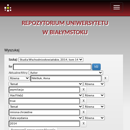
Skip
REPOZYTORIUM UNIWERSYTETU
navigation
W BIAŁYMSTOKU
Wyszukaj
Szukaj:
for
Aktualne filtry: