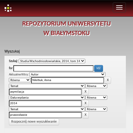
Skip
REPOZYTORIUM UNIWERSYTETU
navigation
W BIAŁYMSTOKU
Wyszukaj
Szukaj:
for
Aktualne filtry:
Rozpocznij nowe wyszukiwanie