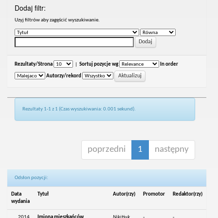
Dodaj filtr:
Uzyj filtrów aby zagęścić wyszukiwanie.
Rezultaty/Strona
|
Sortuj pozycje wg
In order
Autorzy/rekord
Rezultaty 1-1 z 1 (Czas wyszukiwania: 0.001 sekund).
poprzedni
1
następny
Odsłon pozycji:
Data
Tytuł
Autor(rzy)
Promotor
Redaktor(rzy)
wydania
2014
Imiona mieszkańców
Nikitiuk,
-
-