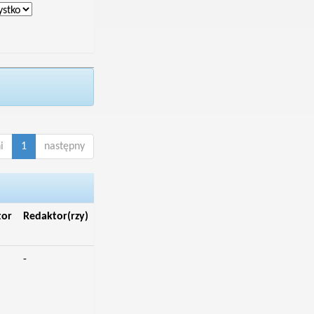
i
1
następny
tor
Redaktor(rzy)
-