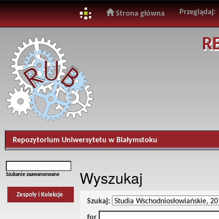
Przeglądaj:
Strona główna
Skip
R
navigation
Repozytorium Uniwersytetu w Białymstoku
Wyszukaj
Szukanie zaawansowane
Zespoły i Kolekcje
Szukaj:
for