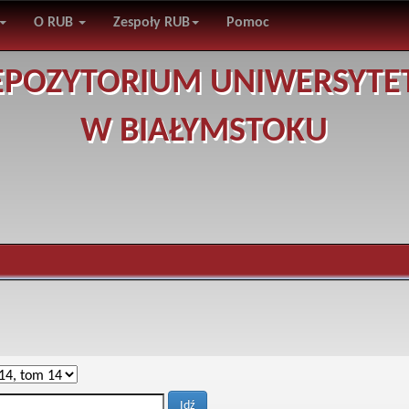
O RUB
Zespoły RUB
Pomoc
EPOZYTORIUM UNIWERSYTE
W BIAŁYMSTOKU