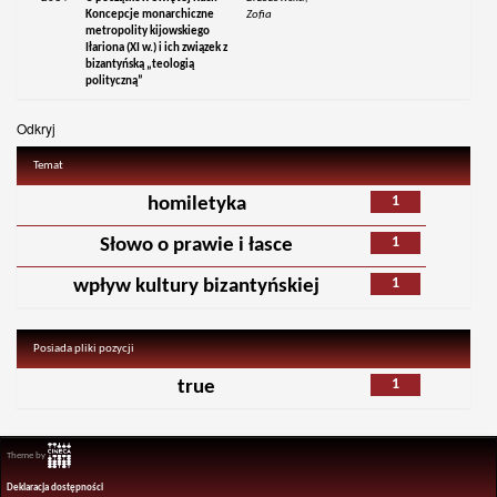
Koncepcje monarchiczne
Zofia
metropolity kijowskiego
Iłariona (XI w.) i ich związek z
bizantyńską „teologią
polityczną”
Odkryj
Temat
1
homiletyka
1
Słowo o prawie i łasce
1
wpływ kultury bizantyńskiej
Posiada pliki pozycji
1
true
Theme by
Deklaracja dostępności