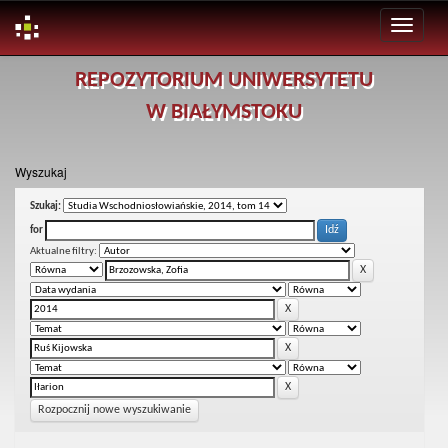
Skip
REPOZYTORIUM UNIWERSYTETU
navigation
W BIAŁYMSTOKU
Wyszukaj
Szukaj:
for
Aktualne filtry:
Rozpocznij nowe wyszukiwanie