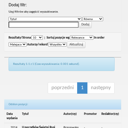
Dodaj filtr:
Uzyj filtrów aby zagęścić wyszukiwanie.
Rezultaty/Strona
|
Sortuj pozycje wg
In order
Autorzy/rekord
Rezultaty 1-1 z 1 (Czas wyszukiwania: 0.001 sekund).
poprzedni
1
następny
Odsłon pozycji:
Data
Tytuł
Autor(rzy)
Promotor
Redaktor(rzy)
wydania
2014
U początków Świętej Rusi.
Brzozowska,
-
-