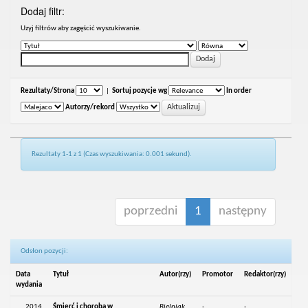
Dodaj filtr:
Uzyj filtrów aby zagęścić wyszukiwanie.
Rezultaty/Strona
|
Sortuj pozycje wg
In order
Autorzy/rekord
Rezultaty 1-1 z 1 (Czas wyszukiwania: 0.001 sekund).
poprzedni
1
następny
Odsłon pozycji:
Data
Tytuł
Autor(rzy)
Promotor
Redaktor(rzy)
wydania
2014
Śmierć i choroba w
Bielniak,
-
-