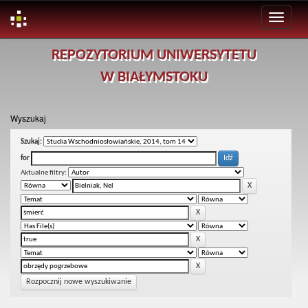
Skip
REPOZYTORIUM UNIWERSYTETU
navigation
W BIAŁYMSTOKU
Wyszukaj
Szukaj:
for
Aktualne filtry:
Rozpocznij nowe wyszukiwanie