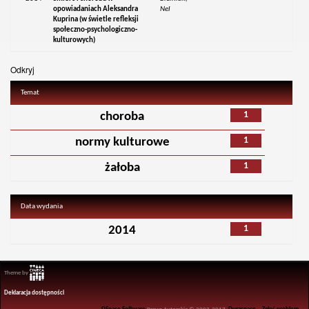
opowiadaniach Aleksandra
Nel
Kuprina (w świetle refleksji
społeczno-psychologiczno-
kulturowych)
Odkryj
Temat
1
choroba
1
normy kulturowe
1
żałoba
Data wydania
1
2014
Theme by
Deklaracja dostępności