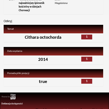
najważniejszy śpiewnik
Magdalena
kościelny w dziejach
Chorwacji
Odkryj
Temat
1
Cithara octochorda
Data wydania
1
2014
Posiada pliki pozycji
1
true
Theme by
Deklaracja dostępności