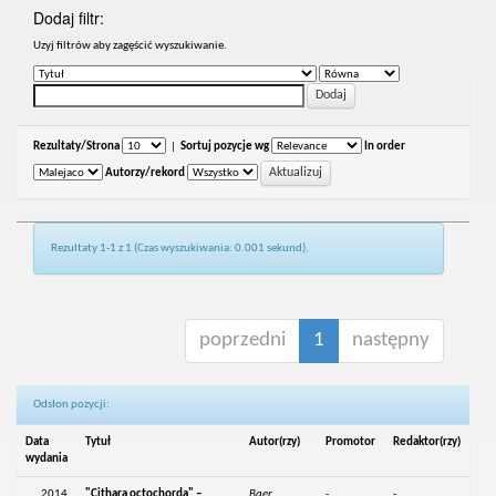
Dodaj filtr:
Uzyj filtrów aby zagęścić wyszukiwanie.
Rezultaty/Strona
|
Sortuj pozycje wg
In order
Autorzy/rekord
Rezultaty 1-1 z 1 (Czas wyszukiwania: 0.001 sekund).
poprzedni
1
następny
Odsłon pozycji:
Data
Tytuł
Autor(rzy)
Promotor
Redaktor(rzy)
wydania
2014
"Cithara octochorda" –
Baer,
-
-