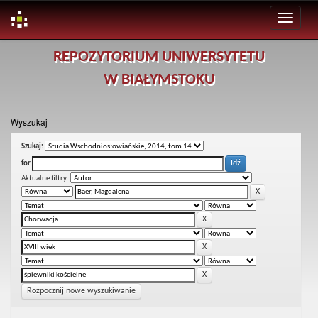
Skip
REPOZYTORIUM UNIWERSYTETU
navigation
W BIAŁYMSTOKU
Wyszukaj
Szukaj:
for
Aktualne filtry:
Rozpocznij nowe wyszukiwanie