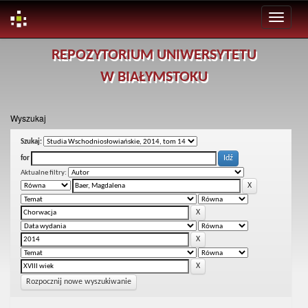
Skip
REPOZYTORIUM UNIWERSYTETU
navigation
W BIAŁYMSTOKU
Wyszukaj
Szukaj:
for
Aktualne filtry:
Rozpocznij nowe wyszukiwanie