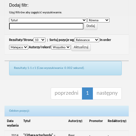
Dodaj filtr:
Uzyj filtrów aby zagęścić wyszukiwanie.
Rezultaty/Strona
|
Sortuj pozycje wg
In order
Autorzy/rekord
Rezultaty 1-1 z 1 (Czas wyszukiwania: 0.002 sekund).
poprzedni
1
następny
Odsłon pozycji:
Data
Tytuł
Autor(rzy)
Promotor
Redaktor(rzy)
wydania
2014
"Cithara octochorda" –
Baer,
-
-