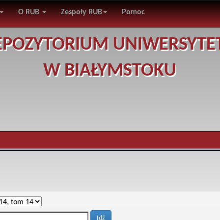
O RUB
Zespoły RUB
Pomoc
EPOZYTORIUM UNIWERSYTE
W BIAŁYMSTOKU