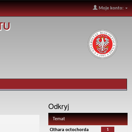
Moje konto:
TU
Odkryj
Temat
1
Cithara octochorda