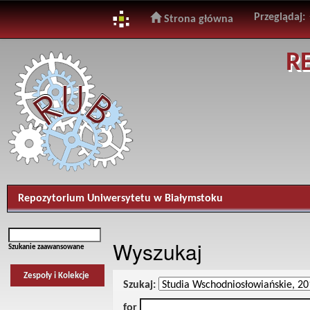
Przeglądaj:
Strona główna
Skip
R
navigation
Repozytorium Uniwersytetu w Białymstoku
Wyszukaj
Szukanie zaawansowane
Zespoły i Kolekcje
Szukaj:
for