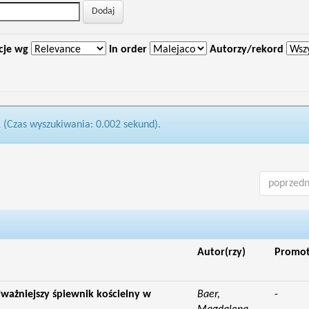
cje wg
In order
Autorzy/rekord
1 (Czas wyszukiwania: 0.002 sekund).
poprzedn
Autor(rzy)
Promo
jważniejszy śpiewnik kościelny w
Baer,
-