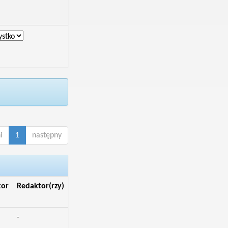
i
1
następny
tor
Redaktor(rzy)
-