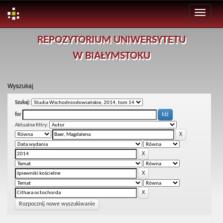
Skip
REPOZYTORIUM UNIWERSYTETU
navigation
W BIAŁYMSTOKU
Wyszukaj
Szukaj:
for
Aktualne filtry:
Rozpocznij nowe wyszukiwanie