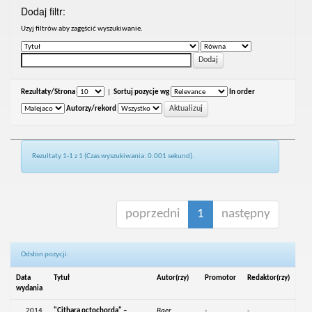
Dodaj filtr:
Uzyj filtrów aby zagęścić wyszukiwanie.
Rezultaty/Strona
|
Sortuj pozycje wg
In order
Autorzy/rekord
Rezultaty 1-1 z 1 (Czas wyszukiwania: 0.001 sekund).
poprzedni
1
następny
Odsłon pozycji:
Data
Tytuł
Autor(rzy)
Promotor
Redaktor(rzy)
wydania
2014
"Cithara octochorda" –
Baer,
-
-