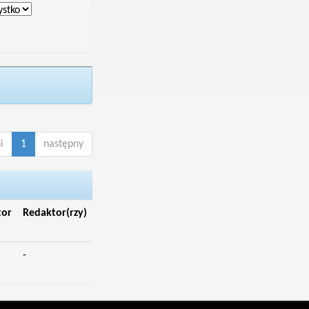
i
1
następny
tor
Redaktor(rzy)
-