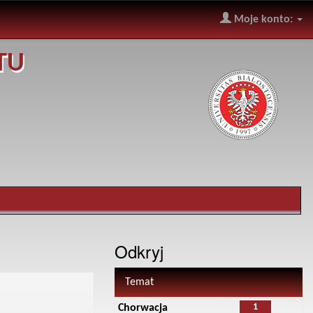
Moje konto:
TU
Odkryj
Temat
1
Chorwacja