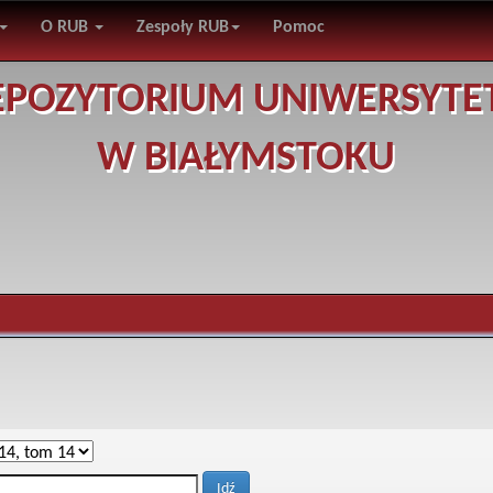
O RUB
Zespoły RUB
Pomoc
EPOZYTORIUM UNIWERSYTE
W BIAŁYMSTOKU