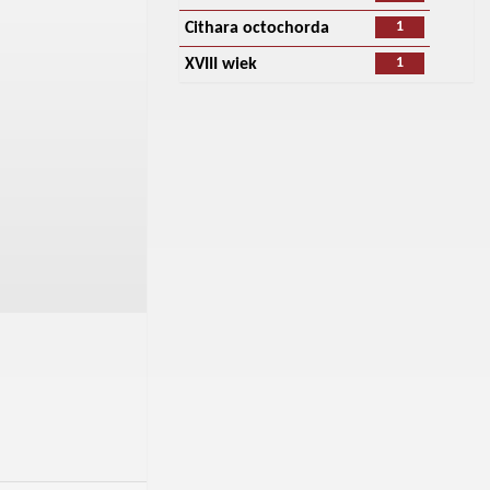
1
Cithara octochorda
1
XVIII wiek