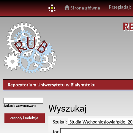
Przeglądaj:
Strona główna
Skip
R
navigation
Repozytorium Uniwersytetu w Białymstoku
Wyszukaj
Szukanie zaawansowane
Zespoły i Kolekcje
Szukaj:
for