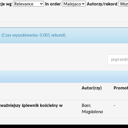
cje wg
In order
Autorzy/rekord
1 (Czas wyszukiwania: 0.001 sekund).
poprzedn
Autor(rzy)
Promo
jważniejszy śpiewnik kościelny w
Baer,
-
Magdalena