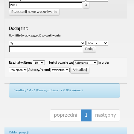
Rozpocznij nowe wyszukiwanie
Dodaj filtr:
Uzyj filtrów aby zagęścić wyszukiwanie.
Rezultaty/Strona
|
Sortuj pozycje wg
In order
Autorzy/rekord
Rezultaty 1-1 z 1 (Czas wyszukiwania: 0.002 sekund).
poprzedni
1
następny
Odsłon pozycji: