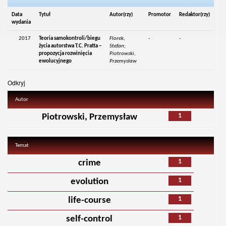
Data
Tytuł
Autor(rzy)
Promotor
Redaktor(rzy)
wydania
2017
Teoria samokontroli/biegu
Florek,
-
-
życia autorstwa T.C. Pratta –
Stefan;
propozycja rozwinięcia
Piotrowski,
ewolucyjnego
Przemysław
Odkryj
Autor
1
Piotrowski, Przemysław
Temat
1
crime
1
evolution
1
life-course
1
self-control