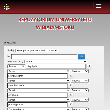
Skip
REPOZYTORIUM UNIWERSYTETU
navigation
W BIAŁYMSTOKU
Wyszukaj
Szukaj:
for
Aktualne filtry: