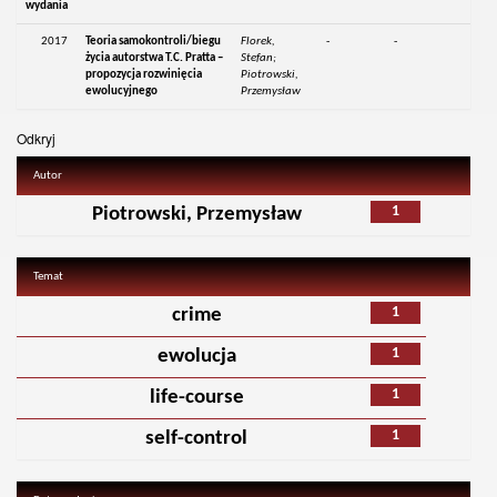
wydania
2017
Teoria samokontroli/biegu
Florek,
-
-
życia autorstwa T.C. Pratta –
Stefan;
propozycja rozwinięcia
Piotrowski,
ewolucyjnego
Przemysław
Odkryj
Autor
1
Piotrowski, Przemysław
Temat
1
crime
1
ewolucja
1
life-course
1
self-control