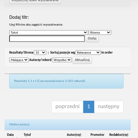
Rozpocznij nowe wyszukiwanie
Dodaj filtr:
Uzyj filtrów aby zagęścić wyszukiwanie.
Rezultaty/Strona
|
Sortuj pozycje wg
In order
Autorzy/rekord
Rezultaty 1-1 z 1 (Czas wyszukiwania: 0.001 sekund).
poprzedni
1
następny
Odsłon pozycji:
Data
Tytuł
Autor(rzy)
Promotor
Redaktor(rzy)