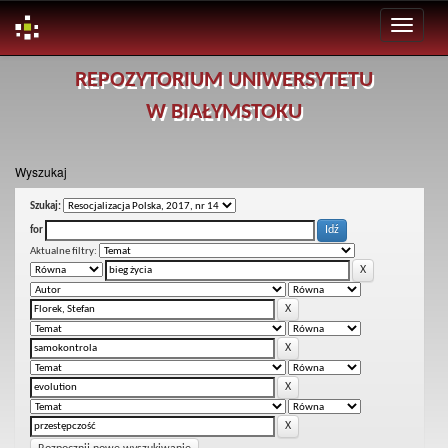
Skip
REPOZYTORIUM UNIWERSYTETU
navigation
W BIAŁYMSTOKU
Wyszukaj
Szukaj:
for
Aktualne filtry: