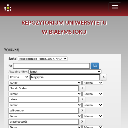
Skip
REPOZYTORIUM UNIWERSYTETU
navigation
W BIAŁYMSTOKU
Wyszukaj
Szukaj:
for
Aktualne filtry: