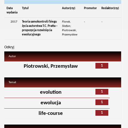
Data
Tytuł
Autor(rzy)
Promotor
Redaktor(rzy)
wydania
2017
Teoria samokontroli/biegu
Florek,
-
-
życia autorstwa T.C. Pratta –
Stefan;
propozycja rozwinięcia
Piotrowski,
ewolucyjnego
Przemysław
Odkryj
Autor
1
Piotrowski, Przemysław
Temat
1
evolution
1
ewolucja
1
life-course