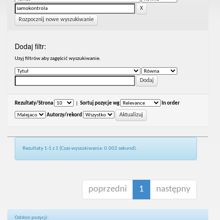
Rozpocznij nowe wyszukiwanie
Dodaj filtr:
Uzyj filtrów aby zagęścić wyszukiwanie.
Rezultaty/Strona
|
Sortuj pozycje wg
In order
Autorzy/rekord
Rezultaty 1-1 z 1 (Czas wyszukiwania: 0.002 sekund).
poprzedni
1
następny
Odsłon pozycji: