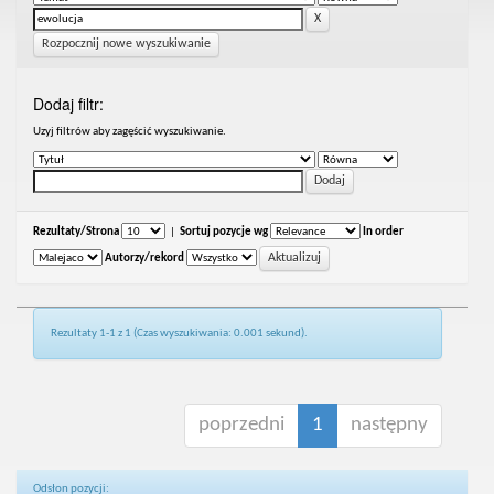
Rozpocznij nowe wyszukiwanie
Dodaj filtr:
Uzyj filtrów aby zagęścić wyszukiwanie.
Rezultaty/Strona
|
Sortuj pozycje wg
In order
Autorzy/rekord
Rezultaty 1-1 z 1 (Czas wyszukiwania: 0.001 sekund).
poprzedni
1
następny
Odsłon pozycji: