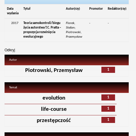
Data
Tytuł
Autor(rzy)
Promotor
Redaktor(rzy)
wydania
2017
Teoria samokontroli/biegu
Florek,
-
-
życia autorstwa T.C. Pratta –
Stefan;
propozycja rozwinięcia
Piotrowski,
ewolucyjnego
Przemysław
Odkryj
Autor
1
Piotrowski, Przemysław
Temat
1
evolution
1
life-course
1
przestępczość