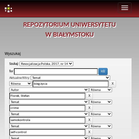
Skip
REPOZYTORIUM UNIWERSYTETU
navigation
W BIAŁYMSTOKU
Wyszukaj
Szukaj:
for
Aktualne filtry: