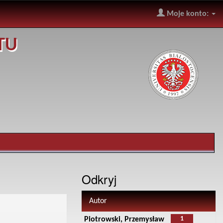
Moje konto:
TU
Odkryj
Autor
1
Piotrowski, Przemysław