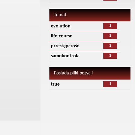
Temat
1
evolution
1
life-course
1
przestępczość
1
samokontrola
Posiada pliki pozycji
1
true