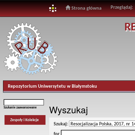
Przeglądaj:
Strona główna
Skip
R
navigation
Repozytorium Uniwersytetu w Białymstoku
Wyszukaj
Szukanie zaawansowane
Zespoły i Kolekcje
Szukaj:
for