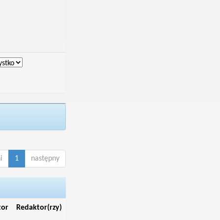
i
1
następny
tor
Redaktor(rzy)