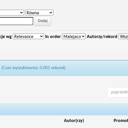
cje wg
In order
Autorzy/rekord
1 (Czas wyszukiwania: 0.001 sekund).
poprzedn
Autor(rzy)
Promo