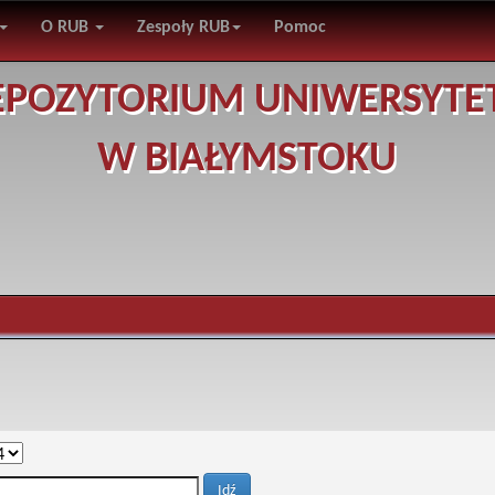
O RUB
Zespoły RUB
Pomoc
EPOZYTORIUM UNIWERSYTE
W BIAŁYMSTOKU