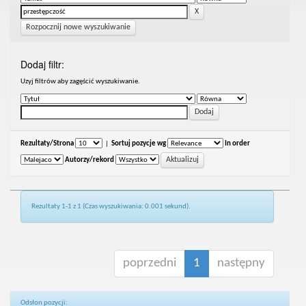
Rozpocznij nowe wyszukiwanie
Dodaj filtr:
Uzyj filtrów aby zagęścić wyszukiwanie.
Rezultaty/Strona
|
Sortuj pozycje wg
In order
Autorzy/rekord
Rezultaty 1-1 z 1 (Czas wyszukiwania: 0.001 sekund).
poprzedni
1
następny
Odsłon pozycji: