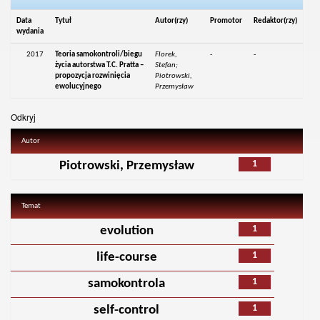
Data
Tytuł
Autor(rzy)
Promotor
Redaktor(rzy)
wydania
2017
Teoria samokontroli/biegu
Florek,
-
-
życia autorstwa T.C. Pratta –
Stefan;
propozycja rozwinięcia
Piotrowski,
ewolucyjnego
Przemysław
Odkryj
Autor
1
Piotrowski, Przemysław
Temat
1
evolution
1
life-course
1
samokontrola
1
self-control