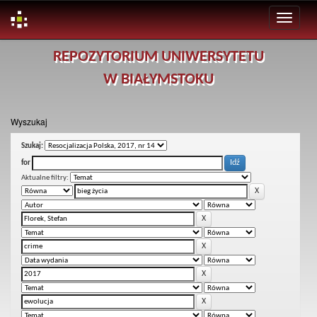
Skip
REPOZYTORIUM UNIWERSYTETU
navigation
W BIAŁYMSTOKU
Wyszukaj
Szukaj:
for
Aktualne filtry: