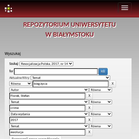
Skip
REPOZYTORIUM UNIWERSYTETU
navigation
W BIAŁYMSTOKU
Wyszukaj
Szukaj:
for
Aktualne filtry: