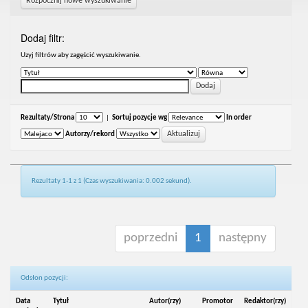
Rozpocznij nowe wyszukiwanie
Dodaj filtr:
Uzyj filtrów aby zagęścić wyszukiwanie.
Rezultaty/Strona
|
Sortuj pozycje wg
In order
Autorzy/rekord
Rezultaty 1-1 z 1 (Czas wyszukiwania: 0.002 sekund).
poprzedni
1
następny
Odsłon pozycji:
Data
Tytuł
Autor(rzy)
Promotor
Redaktor(rzy)