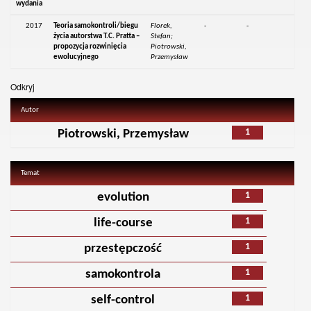
wydania
2017
Teoria samokontroli/biegu
Florek,
-
-
życia autorstwa T.C. Pratta –
Stefan;
propozycja rozwinięcia
Piotrowski,
ewolucyjnego
Przemysław
Odkryj
Autor
1
Piotrowski, Przemysław
Temat
1
evolution
1
life-course
1
przestępczość
1
samokontrola
1
self-control