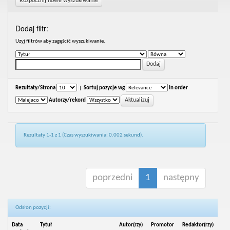
Rozpocznij nowe wyszukiwanie
Dodaj filtr:
Uzyj filtrów aby zagęścić wyszukiwanie.
Rezultaty/Strona
|
Sortuj pozycje wg
In order
Autorzy/rekord
Rezultaty 1-1 z 1 (Czas wyszukiwania: 0.002 sekund).
poprzedni
1
następny
Odsłon pozycji:
Data
Tytuł
Autor(rzy)
Promotor
Redaktor(rzy)