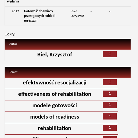
wydania
2017
Gotowość do zmiany
Biel,
-
-
przestępczych kobiet i
Krzysztof
mężczyzn
Odkryj
Autor
1
Biel, Krzysztof
Temat
1
efektywność resocjalizacji
1
effectiveness of rehabilitation
1
modele gotowości
1
models of readiness
1
rehabilitation