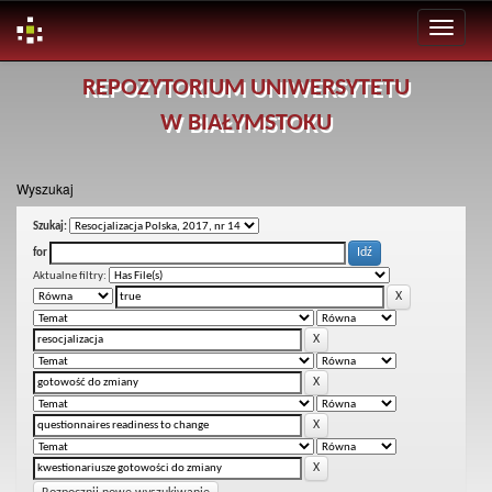
Skip
REPOZYTORIUM UNIWERSYTETU
navigation
W BIAŁYMSTOKU
Wyszukaj
Szukaj:
for
Aktualne filtry: