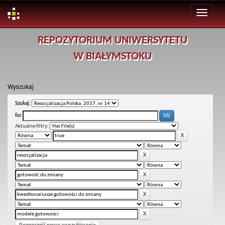
Skip
REPOZYTORIUM UNIWERSYTETU
navigation
W BIAŁYMSTOKU
Wyszukaj
Szukaj:
for
Aktualne filtry: