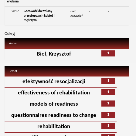
wydania
2017
Gotowość do zmiany
Biel,
-
-
przestępczych kobiet i
Krzysztof
mężczyzn
Odkryj
Autor
1
Biel, Krzysztof
Temat
1
efektywność resocjalizacji
1
effectiveness of rehabilitation
1
models of readiness
1
questionnaires readiness to change
1
rehabilitation