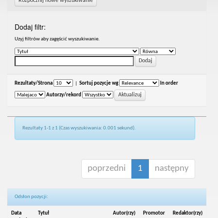
Rozpocznij nowe wyszukiwanie
Dodaj filtr:
Uzyj filtrów aby zagęścić wyszukiwanie.
Rezultaty/Strona
|
Sortuj pozycje wg
In order
Autorzy/rekord
Rezultaty 1-1 z 1 (Czas wyszukiwania: 0.001 sekund).
poprzedni
1
następny
Odsłon pozycji:
Data
Tytuł
Autor(rzy)
Promotor
Redaktor(rzy)