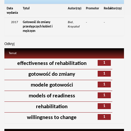
Data
Tytuł
Autor(rzy)
Promotor
Redaktor(rzy)
wydania
2017
Gotowość do zmiany
Biel,
-
-
przestępczych kobiet i
Krzysztof
mężczyzn
Odkryj
Temat
1
effectiveness of rehabilitation
1
gotowość do zmiany
1
modele gotowości
1
models of readiness
1
rehabilitation
1
willingness to change