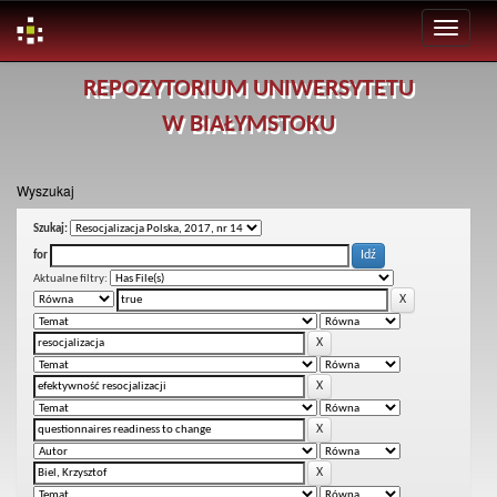
Skip
REPOZYTORIUM UNIWERSYTETU
navigation
W BIAŁYMSTOKU
Wyszukaj
Szukaj:
for
Aktualne filtry: