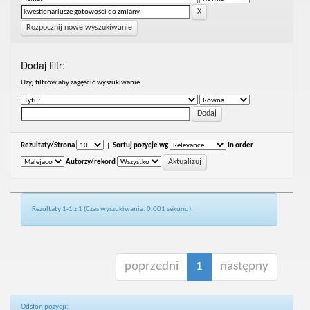
Rozpocznij nowe wyszukiwanie
Dodaj filtr:
Uzyj filtrów aby zagęścić wyszukiwanie.
Rezultaty/Strona
|
Sortuj pozycje wg
In order
Autorzy/rekord
Rezultaty 1-1 z 1 (Czas wyszukiwania: 0.001 sekund).
poprzedni
1
następny
Odsłon pozycji: