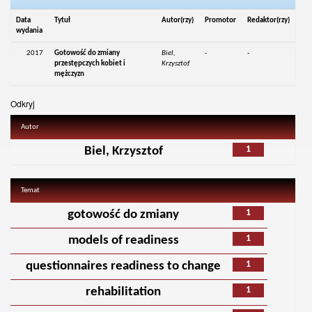
Data
Tytuł
Autor(rzy)
Promotor
Redaktor(rzy)
wydania
2017
Gotowość do zmiany
Biel,
-
-
przestępczych kobiet i
Krzysztof
mężczyzn
Odkryj
Autor
1
Biel, Krzysztof
Temat
1
gotowość do zmiany
1
models of readiness
1
questionnaires readiness to change
1
rehabilitation