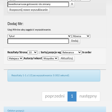
Rozpocznij nowe wyszukiwanie
Dodaj filtr:
Uzyj filtrów aby zagęścić wyszukiwanie.
Rezultaty/Strona
|
Sortuj pozycje wg
In order
Autorzy/rekord
Rezultaty 1-1 z 1 (Czas wyszukiwania: 0.002 sekund).
poprzedni
1
następny
Odsłon pozycji: