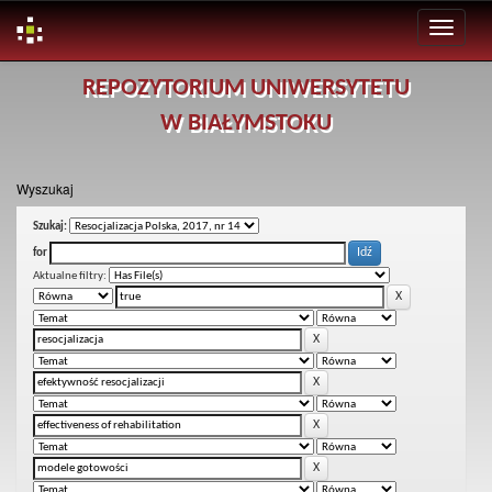
Skip
REPOZYTORIUM UNIWERSYTETU
navigation
W BIAŁYMSTOKU
Wyszukaj
Szukaj:
for
Aktualne filtry: