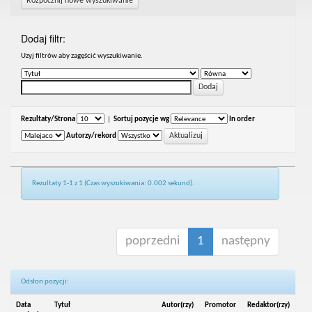
Rozpocznij nowe wyszukiwanie
Dodaj filtr:
Uzyj filtrów aby zagęścić wyszukiwanie.
Rezultaty/Strona
|
Sortuj pozycje wg
In order
Autorzy/rekord
Rezultaty 1-1 z 1 (Czas wyszukiwania: 0.002 sekund).
poprzedni
1
następny
Odsłon pozycji:
Data
Tytuł
Autor(rzy)
Promotor
Redaktor(rzy)