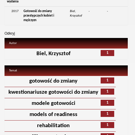
wydania
2017
Gotowość do zmiany
Biel,
-
-
przestępczych kobiet i
Krzysztof
mężczyzn
Odkryj
Autor
1
Biel, Krzysztof
Temat
1
gotowość do zmiany
1
kwestionariusze gotowości do zmiany
1
modele gotowości
1
models of readiness
1
rehabilitation