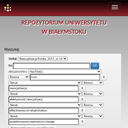
Skip
REPOZYTORIUM UNIWERSYTETU
navigation
W BIAŁYMSTOKU
Wyszukaj
Szukaj:
for
Aktualne filtry: