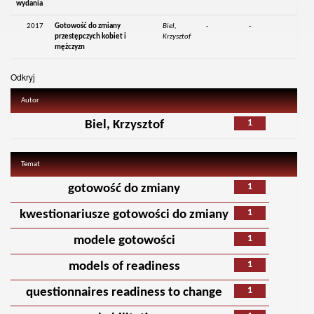
wydania
2017
Gotowość do zmiany
Biel,
-
-
przestępczych kobiet i
Krzysztof
mężczyzn
Odkryj
Autor
1
Biel, Krzysztof
Temat
1
gotowość do zmiany
1
kwestionariusze gotowości do zmiany
1
modele gotowości
1
models of readiness
1
questionnaires readiness to change