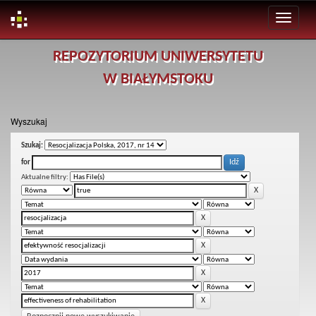
Skip
REPOZYTORIUM UNIWERSYTETU
navigation
W BIAŁYMSTOKU
Wyszukaj
Szukaj:
for
Aktualne filtry: