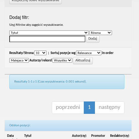
Rozpocznij nowe wyszukiwanie
Dodaj filtr:
Uzyj filtrów aby zagęścić wyszukiwanie.
Rezultaty/Strona
|
Sortuj pozycje wg
In order
Autorzy/rekord
Rezultaty 1-1 z 1 (Czas wyszukiwania: 0.001 sekund).
poprzedni
1
następny
Odsłon pozycji:
Data
Tytuł
Autor(rzy)
Promotor
Redaktor(rzy)