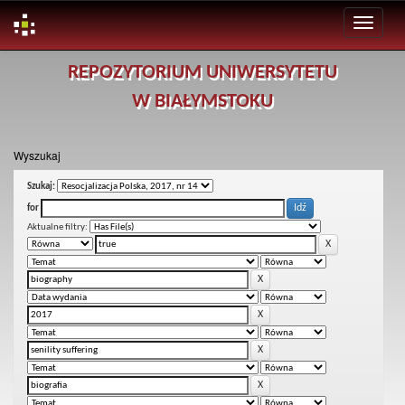
Skip
REPOZYTORIUM UNIWERSYTETU
navigation
W BIAŁYMSTOKU
Wyszukaj
Szukaj:
for
Aktualne filtry: