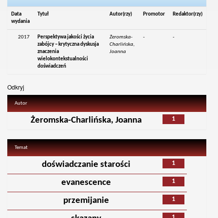
Data
Tytuł
Autor(rzy)
Promotor
Redaktor(rzy)
wydania
2017
Perspektywa jakości życia
Żeromska-
-
-
zabójcy – krytyczna dyskusja
Charlińska,
znaczenia
Joanna
wielokontekstualności
doświadczeń
Odkryj
Autor
1
Żeromska-Charlińska, Joanna
Temat
1
doświadczanie starości
1
evanescence
1
przemijanie
1