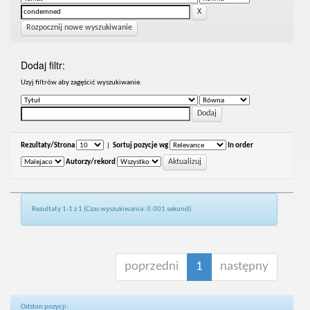
Rozpocznij nowe wyszukiwanie
Dodaj filtr:
Uzyj filtrów aby zagęścić wyszukiwanie.
Rezultaty/Strona
|
Sortuj pozycje wg
In order
Autorzy/rekord
Rezultaty 1-1 z 1 (Czas wyszukiwania: 0.001 sekund).
poprzedni
1
następny
Odsłon pozycji: