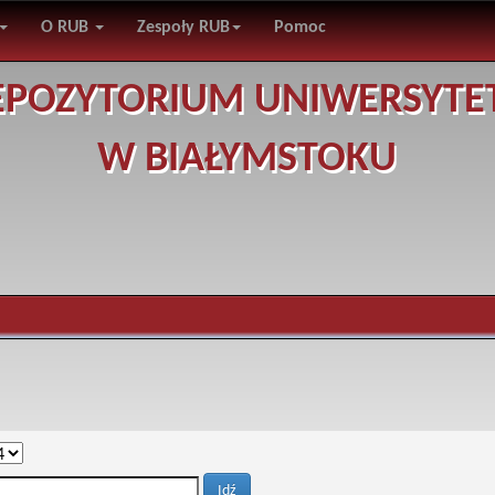
O RUB
Zespoły RUB
Pomoc
EPOZYTORIUM UNIWERSYTE
W BIAŁYMSTOKU