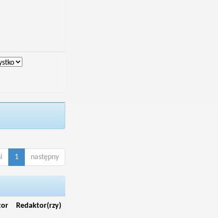
i
1
następny
tor
Redaktor(rzy)