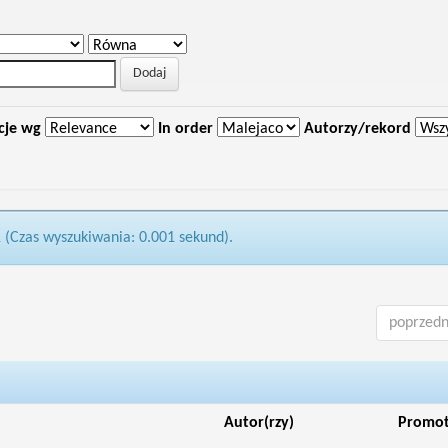
cje wg
In order
Autorzy/rekord
1 (Czas wyszukiwania: 0.001 sekund).
poprzedn
Autor(rzy)
Promo