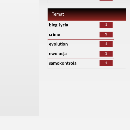
Temat
1
bieg życia
1
crime
1
evolution
1
ewolucja
1
samokontrola