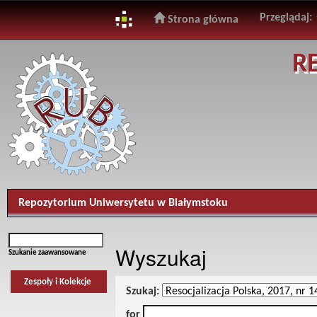
Przeglądaj:
Strona główna
Skip
R
navigation
Repozytorium Uniwersytetu w Białymstoku
Wyszukaj
Szukanie zaawansowane
Zespoły i Kolekcje
Szukaj:
for