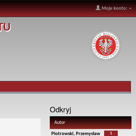
Moje konto:
TU
Odkryj
Autor
1
Piotrowski, Przemysław