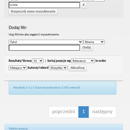
Rozpocznij nowe wyszukiwanie
Dodaj filtr:
Uzyj filtrów aby zagęścić wyszukiwanie.
Rezultaty/Strona
|
Sortuj pozycje wg
In order
Autorzy/rekord
Rezultaty 1-1 z 1 (Czas wyszukiwania: 0.002 sekund).
poprzedni
1
następny
Odsłon pozycji: