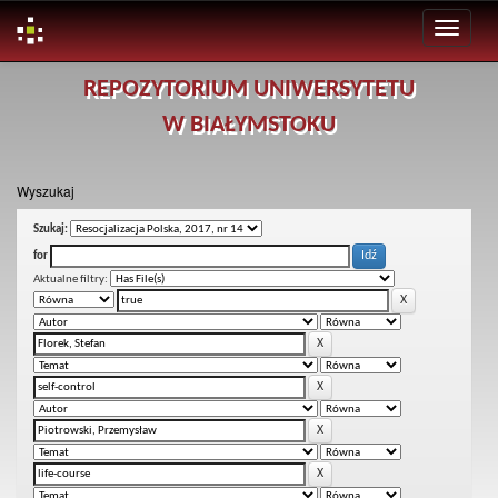
Skip
REPOZYTORIUM UNIWERSYTETU
navigation
W BIAŁYMSTOKU
Wyszukaj
Szukaj:
for
Aktualne filtry: