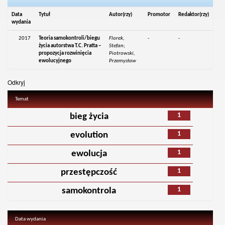
Data
Tytuł
Autor(rzy)
Promotor
Redaktor(rzy)
wydania
2017
Teoria samokontroli/biegu
Florek,
-
-
życia autorstwa T.C. Pratta –
Stefan;
propozycja rozwinięcia
Piotrowski,
ewolucyjnego
Przemysław
Odkryj
Temat
1
bieg życia
1
evolution
1
ewolucja
1
przestępczość
1
samokontrola
Data wydania