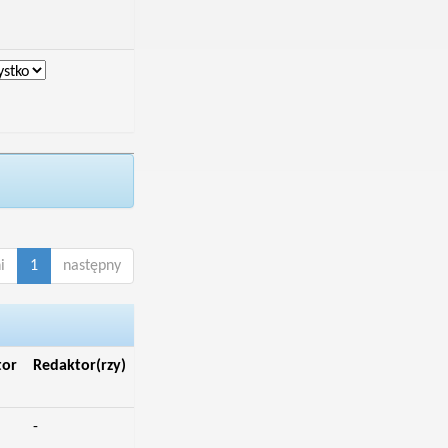
i
1
następny
tor
Redaktor(rzy)
-