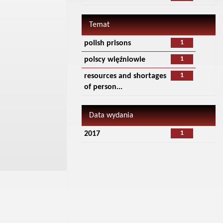
Temat
1
polish prisons
1
polscy więźniowie
1
resources and shortages
of person...
Data wydania
1
2017