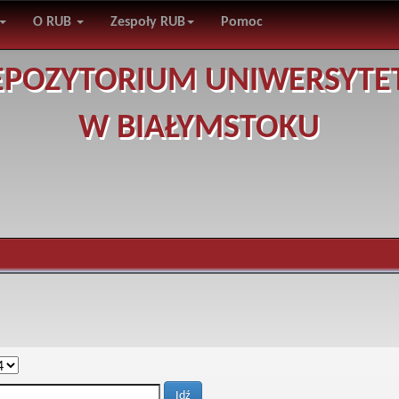
O RUB
Zespoły RUB
Pomoc
EPOZYTORIUM UNIWERSYTE
W BIAŁYMSTOKU