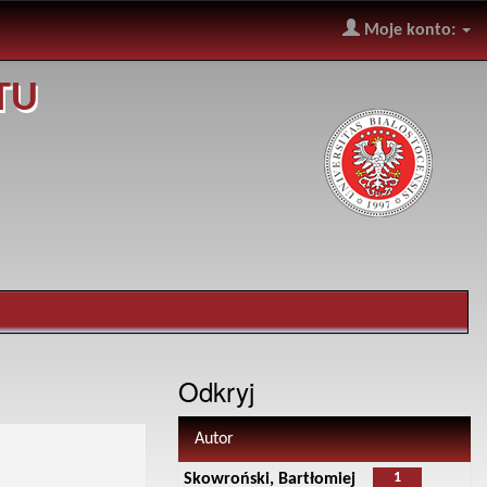
Moje konto:
TU
Odkryj
Autor
1
Skowroński, Bartłomiej