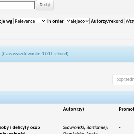
cje wg
In order
Autorzy/rekord
1 (Czas wyszukiwania: 0.001 sekund).
poprzedn
Autor(rzy)
Promo
oby i deficyty osób
Skowroński, Bartłomiej;
-