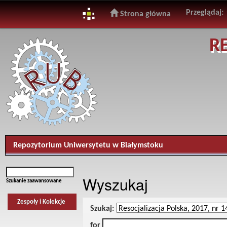
Przeglądaj:
Strona główna
Skip
R
navigation
Repozytorium Uniwersytetu w Białymstoku
Wyszukaj
Szukanie zaawansowane
Zespoły i Kolekcje
Szukaj:
for