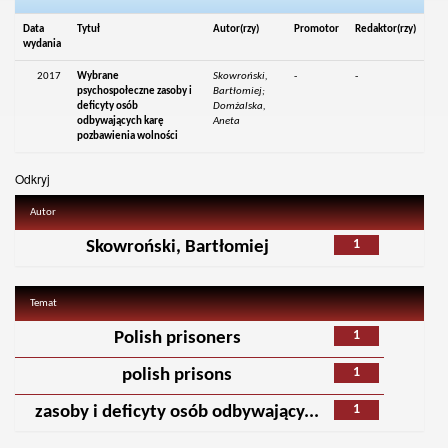
Data
Tytuł
Autor(rzy)
Promotor
Redaktor(rzy)
wydania
2017
Wybrane
Skowroński,
-
-
psychospołeczne zasoby i
Bartłomiej;
deficyty osób
Domżalska,
odbywających karę
Aneta
pozbawienia wolności
Odkryj
Autor
1
Skowroński, Bartłomiej
Temat
1
Polish prisoners
1
polish prisons
1
zasoby i deficyty osób odbywający...