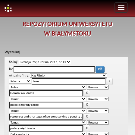
Skip
REPOZYTORIUM UNIWERSYTETU
navigation
W BIAŁYMSTOKU
Wyszukaj
Szukaj:
for
Aktualne filtry: