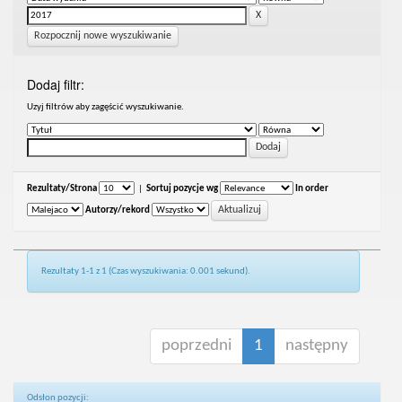
Rozpocznij nowe wyszukiwanie
Dodaj filtr:
Uzyj filtrów aby zagęścić wyszukiwanie.
Rezultaty/Strona
|
Sortuj pozycje wg
In order
Autorzy/rekord
Rezultaty 1-1 z 1 (Czas wyszukiwania: 0.001 sekund).
poprzedni
1
następny
Odsłon pozycji: