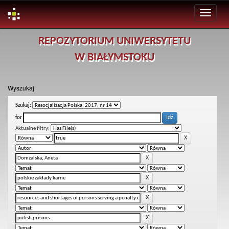
Skip
REPOZYTORIUM UNIWERSYTETU
navigation
W BIAŁYMSTOKU
Wyszukaj
Szukaj:
for
Aktualne filtry: