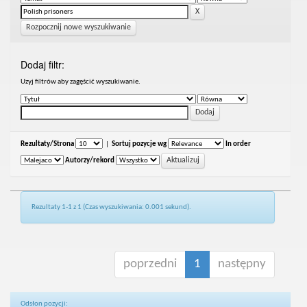
Rozpocznij nowe wyszukiwanie
Dodaj filtr:
Uzyj filtrów aby zagęścić wyszukiwanie.
Rezultaty/Strona
|
Sortuj pozycje wg
In order
Autorzy/rekord
Rezultaty 1-1 z 1 (Czas wyszukiwania: 0.001 sekund).
poprzedni
1
następny
Odsłon pozycji: