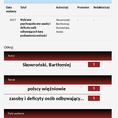
Data
Tytuł
Autor(rzy)
Promotor
Redaktor(rzy)
wydania
2017
Wybrane
Skowroński,
-
-
psychospołeczne zasoby i
Bartłomiej;
deficyty osób
Domżalska,
odbywających karę
Aneta
pozbawienia wolności
Odkryj
Autor
1
Skowroński, Bartłomiej
Temat
1
polscy więźniowie
1
zasoby i deficyty osób odbywający...
Data wydania